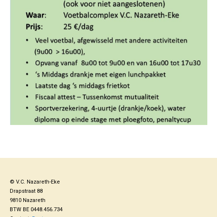
© V.C. Nazareth-Eke
Drapstraat 88
9810 Nazareth
BTW BE 0448.456.734