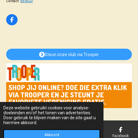
Contact:
Bestuur
F
a
c
e
b
o
o
Steun onze club via Trooper
k
Deze website gebruikt cookies voor analyse-
doeleinden en/of het tonen van advertenties.
Door gebruik te blijven maken van de site gaat u
hiermee akkoord.
Akkoord
E-mailadres
Telefoonnummer
Kaart
Facebook