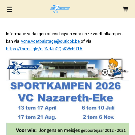
Ga
direct
naar
de
Informatie verkrijgen of inschrijven voor onze voetbalkampen
hoofdinhoud
kan via
vcne.voetbalstage@outlook.be
of via
https://forms.gle/nj9NdJuCQoKWcbU1A