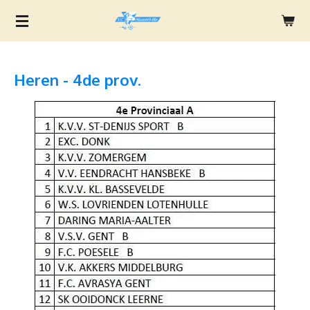
Ga
direct
naar
de
Heren - 4de prov.
hoofdinhoud