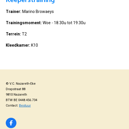
Trainer:
Marino Browaeys
Trainingsmoment:
Woe - 18.30u tot 19.30u
Terrein:
T2
Kleedkamer:
K10
© V.C. Nazareth-Eke
Drapstraat 88
9810 Nazareth
BTW BE 0448.456.734
Contact:
Bestuur
F