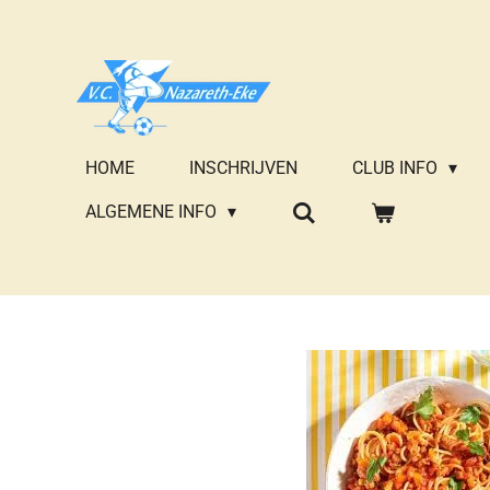
Ga
direct
naar
de
hoofdinhoud
HOME
INSCHRIJVEN
CLUB INFO
ALGEMENE INFO