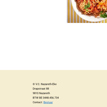
© V.C. Nazareth-Eke
Drapstraat 88
9810 Nazareth
BTW BE 0448.456.734
Contact:
Bestuur