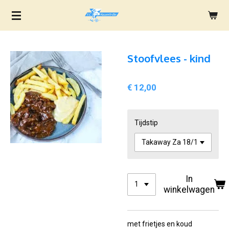
Ga
direct
naar
de
Stoofvlees - kind
hoofdinhoud
€ 12,00
Tijdstip
In
winkelwagen
met frietjes en koud