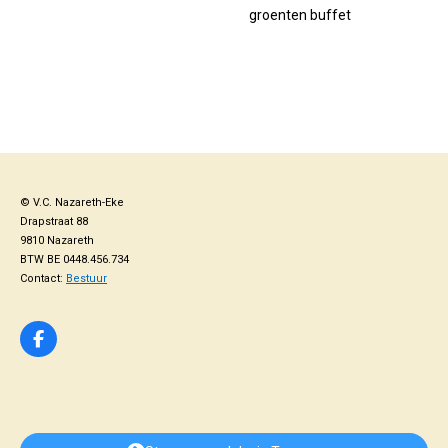
groenten buffet
© V.C. Nazareth-Eke
Drapstraat 88
9810 Nazareth
BTW BE 0448.456.734
Contact:
Bestuur
F
a
c
e
b
o
o