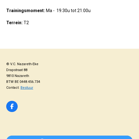
Trainingsmoment:
Ma - 19.30u tot 21.00u
Terrein:
T2
© V.C. Nazareth-Eke
Drapstraat 88
9810 Nazareth
BTW BE 0448.456.734
Contact:
Bestuur
F
a
c
e
b
o
o