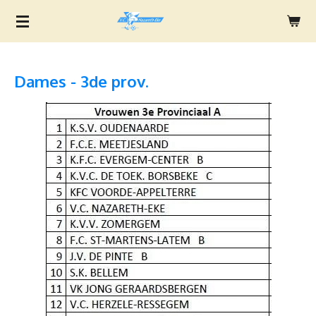
Ga
direct
naar
de
Dames - 3de prov.
hoofdinhoud